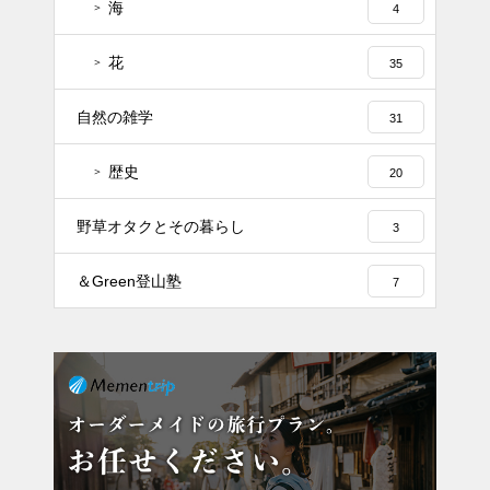
海
4
花
35
自然の雑学
31
歴史
20
野草オタクとその暮らし
3
＆Green登山塾
7