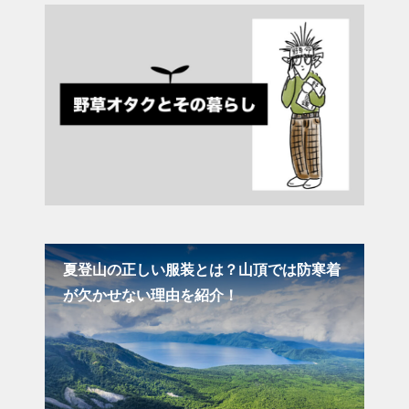
夏登山の正しい服装とは？山頂では防寒着
関
が欠かせない理由を紹介！