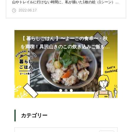
山やトレイルに行けない時間に、私が描いた1枚の絵（1シーン）と
ともに、そ
2022.06.17
【 暮らしごはん 】〜よーこの食卓〜・秋
世
を満喫！具沢山きのこの炊き込みご飯をた
ス
べよ〜！！
カテゴリー