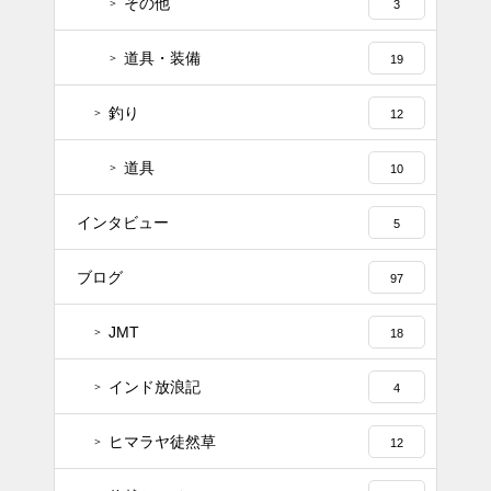
その他
3
道具・装備
19
釣り
12
道具
10
インタビュー
5
ブログ
97
JMT
18
インド放浪記
4
ヒマラヤ徒然草
12