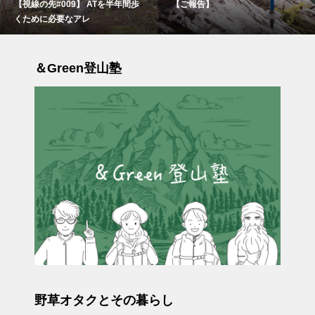
【視線の先#009】 ATを半年間歩
【ご報告】
くために必要なアレ
＆Green登山塾
野草オタクとその暮らし