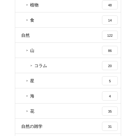
植物
48
食
14
自然
122
山
86
コラム
20
星
5
海
4
花
35
自然の雑学
31