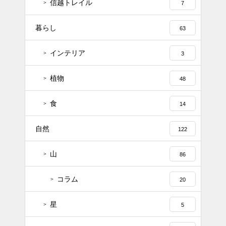
信越トレイル
7
暮らし
63
インテリア
3
植物
48
食
14
自然
122
山
86
コラム
20
星
5