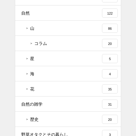
自然
122
山
86
コラム
20
星
5
海
4
花
35
自然の雑学
31
歴史
20
野草オタクとその暮らし
3