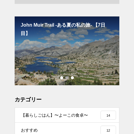
冬キ
John Muir Trail -ある夏の私の旅- 【7日
渓
目】
ガ
カテゴリー
【暮らしごはん】〜よーこの食卓〜
14
おすすめ
12