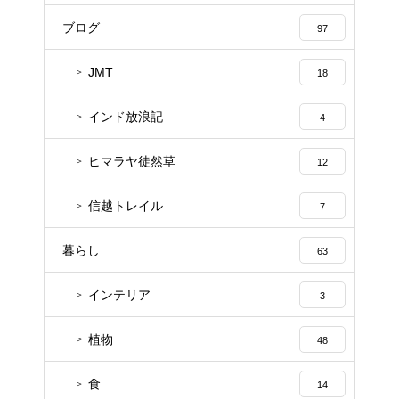
ブログ
97
JMT
18
インド放浪記
4
ヒマラヤ徒然草
12
信越トレイル
7
暮らし
63
インテリア
3
植物
48
食
14