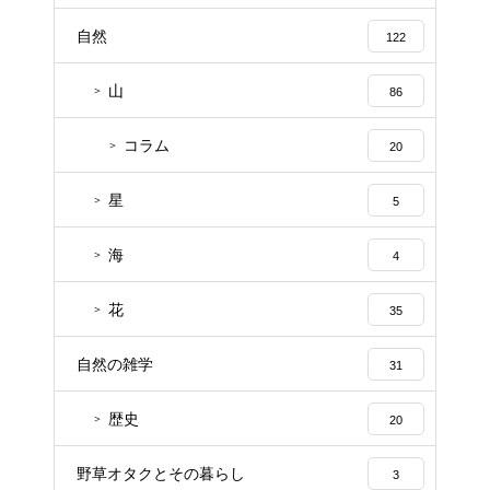
自然
122
山
86
コラム
20
星
5
海
4
花
35
自然の雑学
31
歴史
20
野草オタクとその暮らし
3