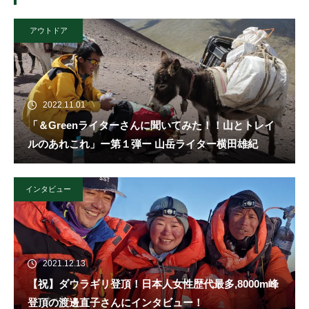
アウトドア
2022.11.01
「＆Greenライターさんに聞いてみた！！山とトレイ
ルのあれこれ」ー第１弾ー 山岳ライター横田雄紀
インタビュー
2021.12.13
【祝】ダウラギリ登頂！日本人女性歴代最多,8000m峰
登頂の渡邊直子さんにインタビュー！