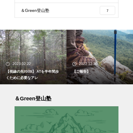
＆Green登山塾
7
2023.02.22
2022.12.30
【視線の先#009】 ATを半年間歩
【ご報告】
くために必要なアレ
＆Green登山塾