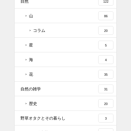
自然
122
山
86
コラム
20
星
5
海
4
花
35
自然の雑学
31
歴史
20
野草オタクとその暮らし
3