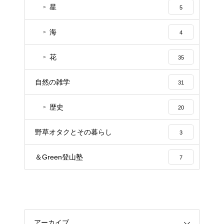
星
5
海
4
花
35
自然の雑学
31
歴史
20
野草オタクとその暮らし
3
＆Green登山塾
7
アーカイブ