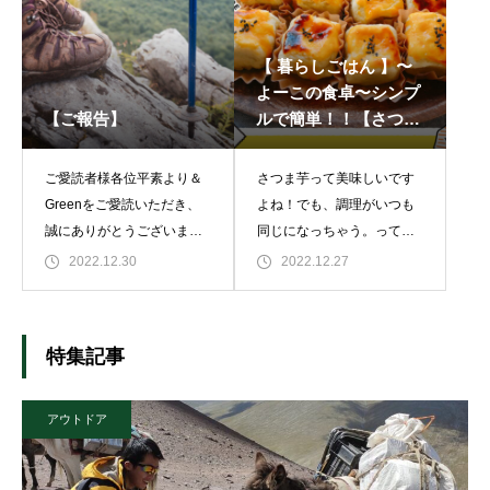
【 暮らしごはん 】〜
よーこの食卓〜シンプ
【ご報告】
ルで簡単！！【さつま
芋を使ったおやつレシ
ピ】
ご愛読者様各位平素より＆
さつま芋って美味しいです
Greenをご愛読いただき、
よね！でも、調理がいつも
誠にありがとうございま
同じになっちゃう。って方
す。突然ではございます
いませんか？そこで！お子
2022.12.30
2022.12.27
が、この度、＆Greenは
様のおやつや小腹が空いた
2022年12月31日（土）をも
時にパクっと食べれるデザ
ちまして、運営の無期限休
ートにしてみました。ビタ
特集記事
止させ
ミンCや食物繊維などが豊
アウトドア