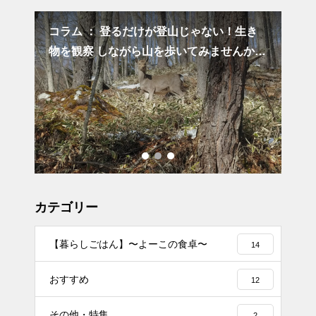
コラム ： 登るだけが登山じゃない！生き
チョー
〜
物を観察 しながら山を歩いてみませんか？
ト
① ~哺乳類編~】
カテゴリー
【暮らしごはん】〜よーこの食卓〜
14
おすすめ
12
その他・特集
2