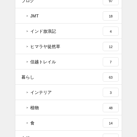
ブログ
97
JMT
18
インド放浪記
4
ヒマラヤ徒然草
12
信越トレイル
7
暮らし
63
インテリア
3
植物
48
食
14