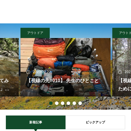
アウトドア
2023.02.22
202
こと
【視線の先#009】 ATを半年間歩く
【ご
ために必要なアレ
新着記事
ピックアップ