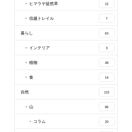
ヒマラヤ徒然草
12
信越トレイル
7
暮らし
63
インテリア
3
植物
48
食
14
自然
122
山
86
コラム
20