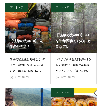
アウトドア
アウトドア
【視線の先#009】 AT
【視線の先#010】 先
を半年間歩くために必
生のひとこと
要なアレ
荷物の軽量化と対峙ここ5年
B-2ビザを取る人間が平地を
ほど、寝泊りを伴うハイキ
歩く速度は一般的に4km/h
ングでは主にHyperlite
だそう。アップダウンのあ
Mountain Gearの2400
る登山での平均速度は1.5～
2023.02.22
2023.02.22
Windriderというバックパッ
2km/h程度と言われてい
クを使用している。フレー
る。もちろん個人差はある
アウトドア
ムレス(正確には脱
が、例えばだいたい8時間の
日帰り山行な