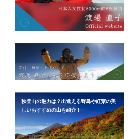
き場
秋登山の魅力は？出逢える野鳥や紅葉の美
歴史
しいおすすめの山を紹介！