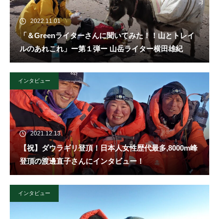
2022.11.01
「＆Greenライターさんに聞いてみた！！山とトレイ
ルのあれこれ」ー第１弾ー 山岳ライター横田雄紀
インタビュー
2021.12.13
【祝】ダウラギリ登頂！日本人女性歴代最多,8000m峰
登頂の渡邊直子さんにインタビュー！
インタビュー