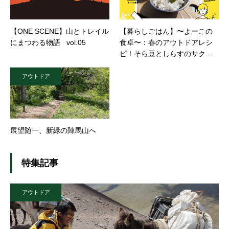
【ONE SCENE】山とトレイル
【暮らしごはん】〜よーこの
にまつわる物語 vol.05
食卓〜：春のアウトドアレシ
ピ！そら豆としらすのサクッ
と簡単！美味しい混ぜごは
ん。
アウトドア
展望随一、新緑の陣馬山へ
特集記事
アウトドア