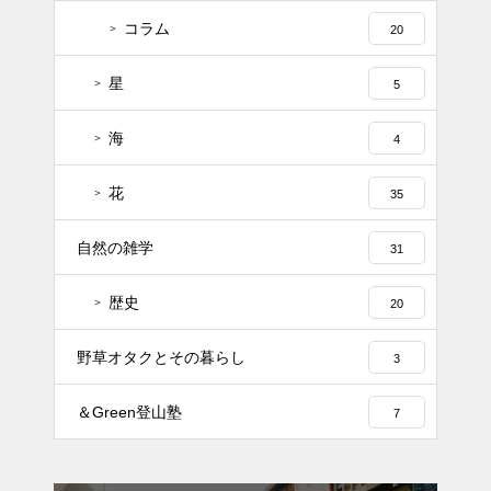
コラム
20
星
5
海
4
花
35
自然の雑学
31
歴史
20
野草オタクとその暮らし
3
＆Green登山塾
7