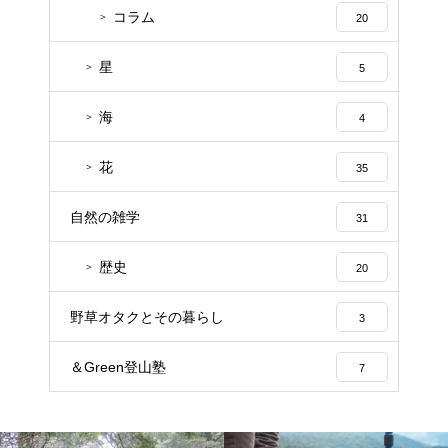
コラム
20
星
5
海
4
花
35
自然の雑学
31
歴史
20
野草オタクとその暮らし
3
＆Green登山塾
7