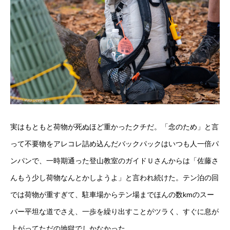
実はもともと荷物が死ぬほど重かったクチだ。「念のため」と言
って不要物をアレコレ詰め込んだバックパックはいつも人一倍パ
ンパンで、一時期通った登山教室のガイドＵさんからは「佐藤さ
んもう少し荷物なんとかしようよ」と言われ続けた。テン泊の回
では荷物が重すぎて、駐車場からテン場までほんの数kmのスー
パー平坦な道でさえ、一歩を繰り出すことがツラく、すぐに息が
上がってただの地獄でしかなかった。