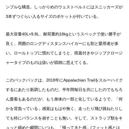
ンプルな構造。しっかりめのウェストベルトにはスニッカーズが
3本ずつぐらい入るサイズのポケットが付いている。
最大容量40L+9.8L、耐荷重約18kgというスペックで使い勝手が
良く、周囲のロングディスタンスハイカーにも割と愛用者が多
い。ロールトップに慣れてしまうと、雨蓋付きやジップクロージ
ャータイプのものは扱いが煩雑に思えてくる。
このバックパックは、2018年にAppalachian Trailをスルーハイク
するにあたり新調したものだ。半年間毎日を共にしたのでもちろ
ん愛着もあるのだが、もう身体の一部と化しているようで、「何
かを背負っている」感覚はもはや無く、走ったり飛び跳ねたりし
ても特にバランスを崩すことも無い。そして、ストラップ類をキ
ュッと締めた瞬間にいつも、「帰ってきた感」(フィット感とは