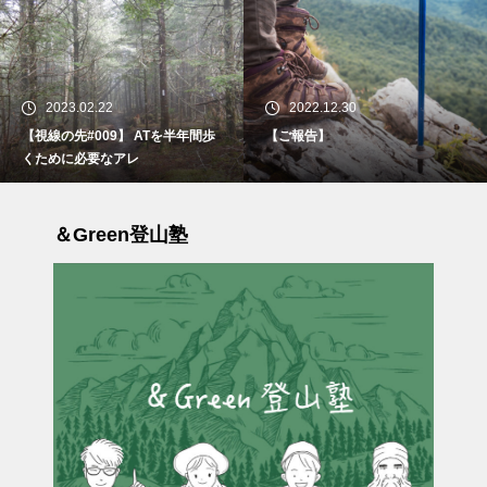
2023.02.22
2022.12.30
【視線の先#009】 ATを半年間歩
【ご報告】
くために必要なアレ
＆Green登山塾