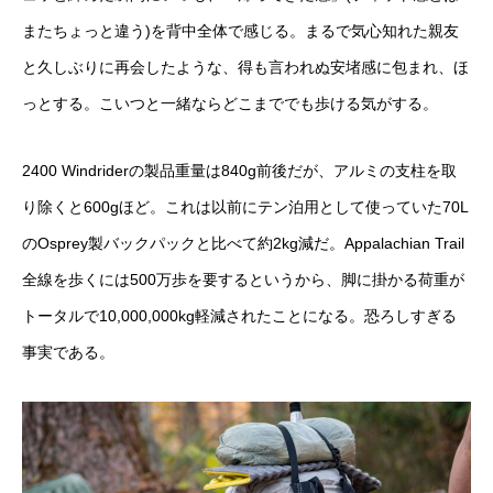
またちょっと違う)を背中全体で感じる。まるで気心知れた親友
と久しぶりに再会したような、得も言われぬ安堵感に包まれ、ほ
っとする。こいつと一緒ならどこまででも歩ける気がする。
2400 Windriderの製品重量は840g前後だが、アルミの支柱を取
り除くと600gほど。これは以前にテン泊用として使っていた70L
のOsprey製バックパックと比べて約2kg減だ。Appalachian Trail
全線を歩くには500万歩を要するというから、脚に掛かる荷重が
トータルで10,000,000kg軽減されたことになる。恐ろしすぎる
事実である。