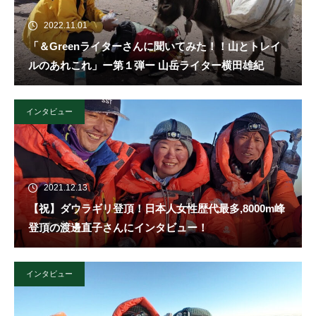
2022.11.01
「＆Greenライターさんに聞いてみた！！山とトレイ
ルのあれこれ」ー第１弾ー 山岳ライター横田雄紀
インタビュー
2021.12.13
【祝】ダウラギリ登頂！日本人女性歴代最多,8000m峰
登頂の渡邊直子さんにインタビュー！
インタビュー