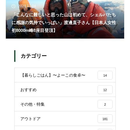
2021.11.04
「こんなに難しいと思った山は初めて、シェルパたち
に感謝の気持でいっぱい」渡邊直子さん【日本人女性
初8000m峰8座目登頂】
カテゴリー
【暮らしごはん】〜よーこの食卓〜
14
おすすめ
12
その他・特集
2
アウトドア
181