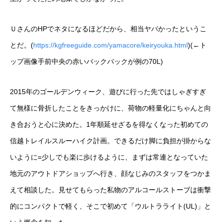
ＵさんのHPでネタになるほどだから、相当ヤバかったというこ
とだ。(
https://kgfreeguide.com/yamacore/keiryouka.html
)(←ト
ップ画像手前中央の赤いバックパックが例の70L)
2015年のゴールデンウィーク、遊びに行った先ではしゃぎすぎ
て無様に骨折したことをきっかけに、荷物の軽量化にちゃんと向
き合おうと心に決めた。1年順延せざるを得なくなった初めての
信越トレイルスルーハイク計画。できるだけ脚に負担が掛からな
いように=少しでも楽に歩けるように、まずは常連となっていた
地元のアウトドアショップへ行き、顔なじみのスタッフをつかま
えて相談した。見せてもらった私物のアルコールストーブは衝撃
的にコンパクトで軽く、そこで初めて「ウルトラライト(UL)」と