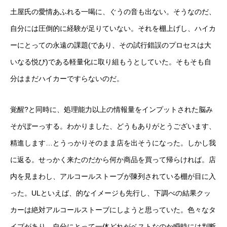
土屋氏の愛情あふれる一喝に、ぐうの音も出ない。そうなのだ、
自分には圧倒的に経験が足りていない。それを棚上げし、ハイカ
ーにとっての永遠の課題(であり、その試行錯誤のプロセスは大
いなる悦び)である軽量化に取り組もうとしていた。そもそも自
分はまだハイカーですらないのだ。
覚醒?と同時に、処理能力以上の情報量をインプットされた脳み
そがぼーっする。わかりました、どうもありがとうございます、
精進します…とうっかりそのまま店を出そうになった。しかし我
に返る。せっかく来たのだから何か商品を買って帰らければ。店
内を見まわし、アルコールストーブが陳列されている棚が目に入
った。ULといえば、的なイメージも先行し、下調べの結果クッ
カーは絶対アルコールストーブにしようと思っていた。色々なタ
イプがあり、自分にとって一体どれがベストなのか瞬時には判断