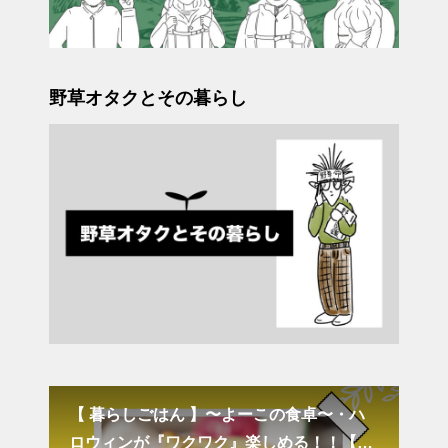
野草オタクとその暮らし
方と
【 暮らしごはん 】〜よーこの食卓〜・ハ
＆G
ロウィンが『ワクワク』楽しめる！！【丸
い