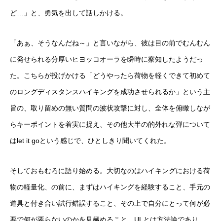
ど…」と、勇気を出して話しかける。
「あぁ、そうなんだね～」と言いながら、彼は目の前でむんむん
に発せられる分厚いヒヨッコオーラを瞬時に察知したようだっ
た。こちらが投げかける「どうやったら荷物を軽くできて初めて
のロングディスタンスハイキングを成功させられるか」という主
旨の、取り留めの無い質問の波状攻撃に対し、全体を俯瞰しなが
らキーポイントを着実に捉え、その他大半の的外れな弾について
はlet it goという感じで、ひとしきり聞いてくれた。
そしておもむろに語り始める。大切なのはハイキングにおける荷
物の軽量化、の前に、まずはハイキングを経験すること、手元の
道具と付き合い試行錯誤すること、その上で自分にとって何が必
要で何が要らないのかを見極めること。ULとは方法論であり、