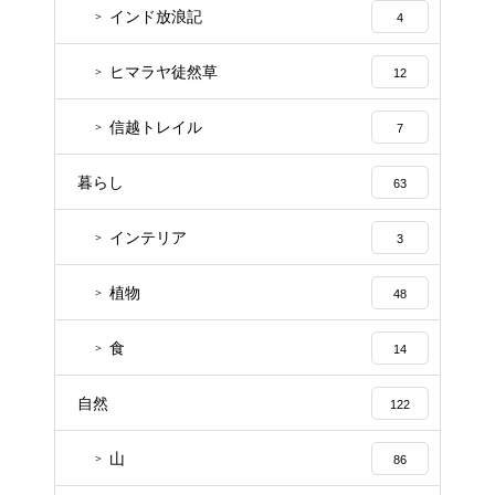
インド放浪記
4
ヒマラヤ徒然草
12
信越トレイル
7
暮らし
63
インテリア
3
植物
48
食
14
自然
122
山
86