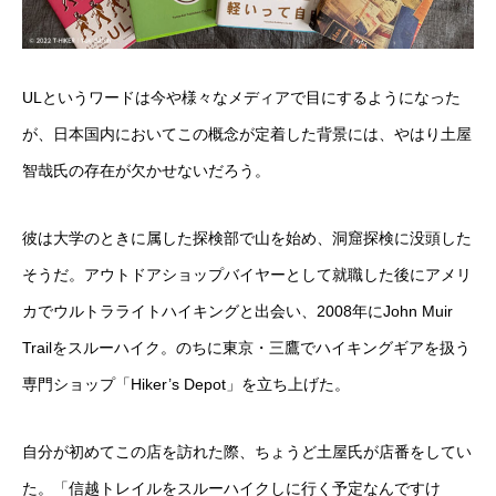
ULというワードは今や様々なメディアで目にするようになった
が、日本国内においてこの概念が定着した背景には、やはり土屋
智哉氏の存在が欠かせないだろう。
彼は大学のときに属した探検部で山を始め、洞窟探検に没頭した
そうだ。アウトドアショップバイヤーとして就職した後にアメリ
カでウルトラライトハイキングと出会い、2008年にJohn Muir
Trailをスルーハイク。のちに東京・三鷹でハイキングギアを扱う
専門ショップ「Hiker’s Depot」を立ち上げた。
自分が初めてこの店を訪れた際、ちょうど土屋氏が店番をしてい
た。「信越トレイルをスルーハイクしに行く予定なんですけ