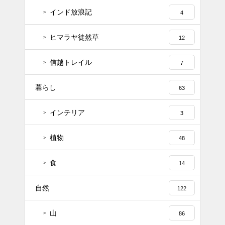
インド放浪記
4
ヒマラヤ徒然草
12
信越トレイル
7
暮らし
63
インテリア
3
植物
48
食
14
自然
122
山
86