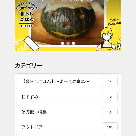
ごとかぼちゃレシピ】
切
カテゴリー
【暮らしごはん】〜よーこの食卓〜
14
おすすめ
12
その他・特集
2
アウトドア
181