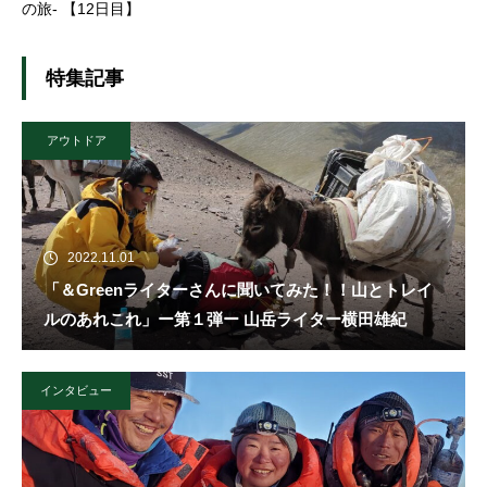
の旅- 【12日目】
特集記事
アウトドア
2022.11.01
「＆Greenライターさんに聞いてみた！！山とトレイ
ルのあれこれ」ー第１弾ー 山岳ライター横田雄紀
インタビュー