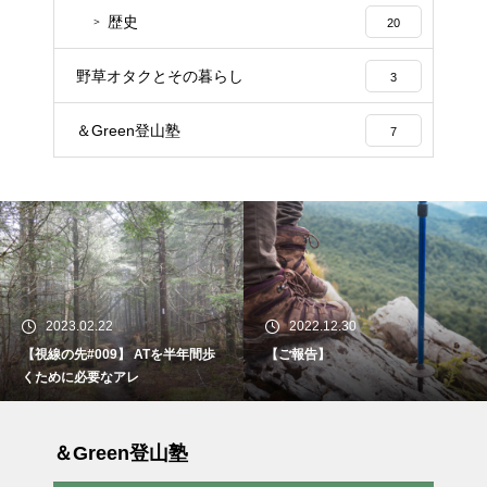
歴史
20
野草オタクとその暮らし
3
＆Green登山塾
7
2023.02.22
2022.12.30
【視線の先#009】 ATを半年間歩
【ご報告】
くために必要なアレ
＆Green登山塾