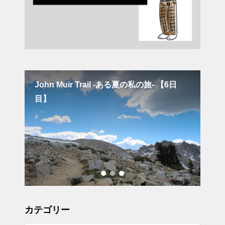
John Muir Trail -ある夏の私の旅- 【6日
秋
目】
楽
カテゴリー