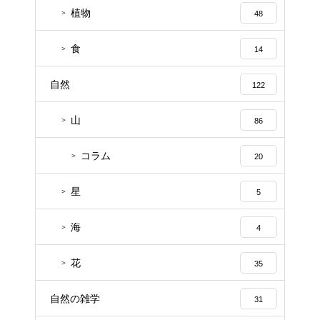
植物
48
食
14
自然
122
山
86
コラム
20
星
5
海
4
花
35
自然の雑学
31