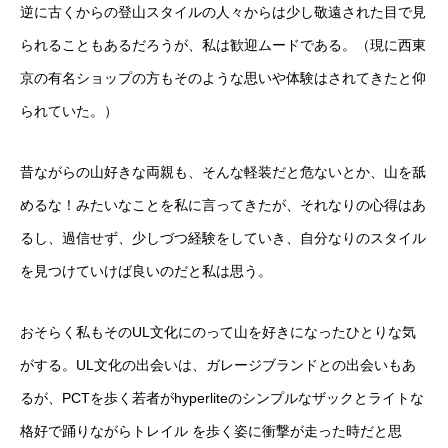
逆に古くからの登山スタイルの人々からは少し敬遠された目で見
られることもあるだろうが、私は歓迎ムードである。（現に西東
京の有名ショップの方もそのような思いや体験はされてきたと仰
られていた。）
昔ながらの山好きな両親も、そんな軽装だと危ないとか、山を舐
めるな！みたいなことを私に言ってきたが、それなりの心得はあ
るし、過信せず、少しづつ経験をしていき、自分なりのスタイル
を見つけていけば良いのだと私は思う。
おそらく私もそのUL文化にのって山を好きになったひとりな気
がする。UL文化の出会いは、ガレージブランドとの出会いもあ
るが、PCTを歩く若者がhyperliteのシンプルなザックとライトな
格好で踊りながらトレイル を歩く姿に衝撃が走った時だと思