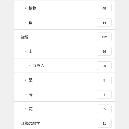
植物
48
食
14
自然
122
山
86
コラム
20
星
5
海
4
花
35
自然の雑学
31