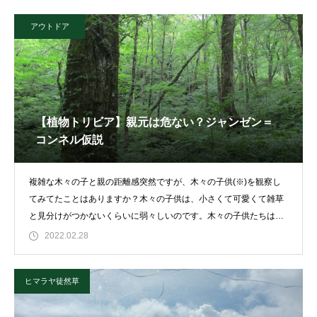
アウトドア
【植物トリビア】親元は危ない？ジャンゼン＝
コンネル仮説
複雑な木々の子と親の距離感突然ですが、木々の子供(※)を観察し
てみてたことはありますか？木々の子供は、小さくて可愛くて雑草
と見分けがつかないくらいに弱々しいのです。木々の子供たちは生
まれた
2022.02.28
ヒマラヤ徒然草