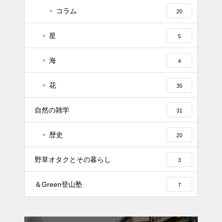
コラム
20
星
5
海
4
花
35
自然の雑学
31
歴史
20
野草オタクとその暮らし
3
＆Green登山塾
7