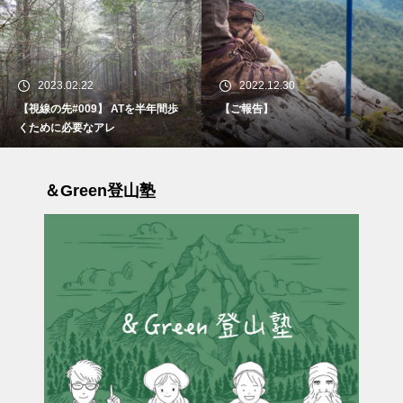
2023.02.22
2022.12.30
【視線の先#009】 ATを半年間歩
【ご報告】
くために必要なアレ
＆Green登山塾