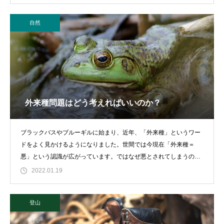
自然
外来種問題はどう考えればいいのか？
ブラックバスやブルーギルに始まり、近年、「外来種」というワー
ドをよく見かけるようになりました。世間では今現在「外来種＝
悪」という認識が広がっています。ではなぜ悪とされてしまうので
しょうか？ここ
2022.01.19
登山