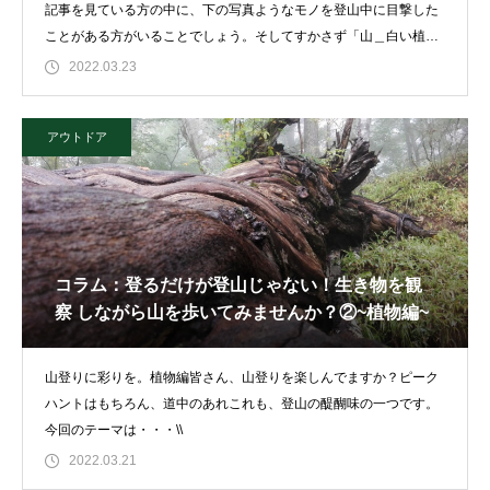
記事を見ている方の中に、下の写真ようなモノを登山中に目撃した
ことがある方がいることでしょう。そしてすかさず「山＿白い植物
＿棒」などのキー
2022.03.23
アウトドア
コラム：登るだけが登山じゃない！生き物を観
察 しながら山を歩いてみませんか？②~植物編~
山登りに彩りを。植物編皆さん、山登りを楽しんでますか？ピーク
ハントはもちろん、道中のあれこれも、登山の醍醐味の一つです。
今回のテーマは・・・\\
2022.03.21