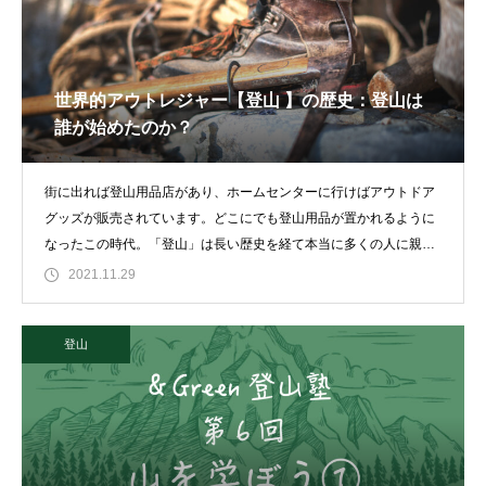
世界的アウトレジャー【登山 】の歴史：登山は
誰が始めたのか？
街に出れば登山用品店があり、ホームセンターに行けばアウトドア
グッズが販売されています。どこにでも登山用品が置かれるように
なったこの時代。「登山」は長い歴史を経て本当に多くの人に親し
まれるレジャーとなり
2021.11.29
登山