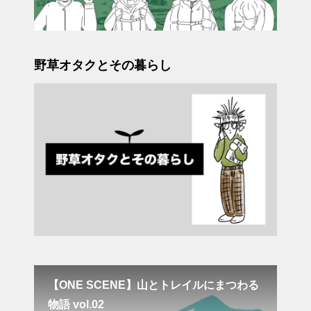
野草オタクとその暮らし
【ONE SCENE】山とトレイルにまつわる
星
物語 vol.02
る