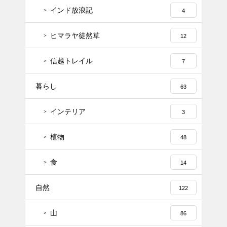
インド放浪記
4
ヒマラヤ徒然草
12
信越トレイル
7
暮らし
63
インテリア
3
植物
48
食
14
自然
122
山
86