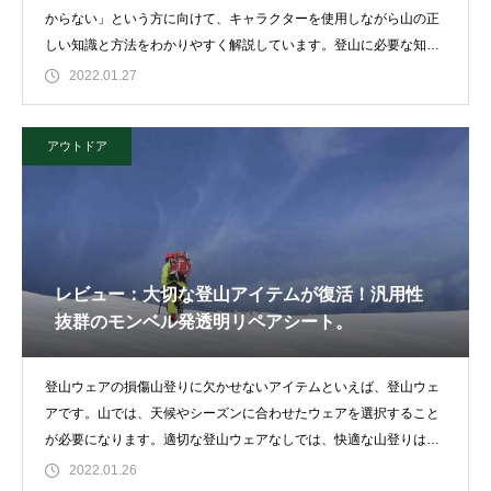
からない」という方に向けて、キャラクターを使用しながら山の正
しい知識と方法をわかりやすく解説しています。登山に必要な知識
を理解して
2022.01.27
アウトドア
レビュー：大切な登山アイテムが復活！汎用性
抜群のモンベル発透明リペアシート。
登山ウェアの損傷山登りに欠かせないアイテムといえば、登山ウェ
アです。山では、天候やシーズンに合わせたウェアを選択すること
が必要になります。適切な登山ウェアなしでは、快適な山登りは実
現できないといっ
2022.01.26