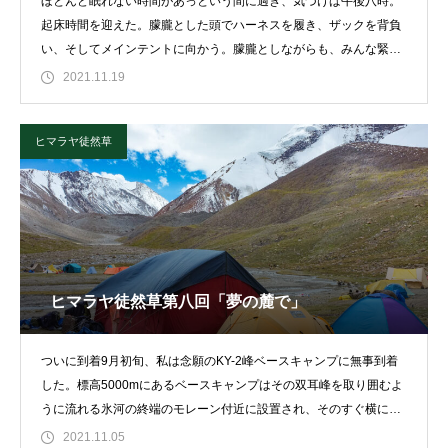
ほとんど眠れない時間があっという間に過ぎ、気づけば午後八時。
起床時間を迎えた。朦朧とした頭でハーネスを履き、ザックを背負
い、そしてメインテントに向かう。朦朧としながらも、みんな緊張
したような面持ちで朝
2021.11.19
ヒマラヤ徒然草
ヒマラヤ徒然草第八回「夢の麓で」
ついに到着9月初旬、私は念願のKY-2峰ベースキャンプに無事到着
した。標高5000mにあるベースキャンプはその双耳峰を取り囲むよ
うに流れる氷河の終端のモレーン付近に設置され、そのすぐ横には
川幅１m
2021.11.05