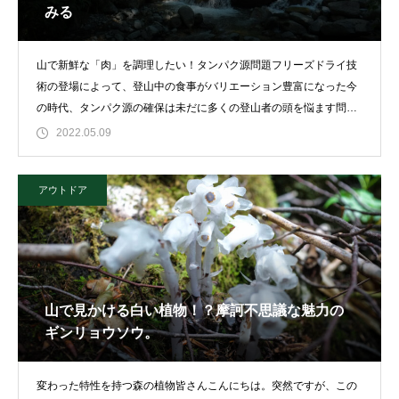
みる
山で新鮮な「肉」を調理したい！タンパク源問題フリーズドライ技
術の登場によって、登山中の食事がバリエーション豊富になった今
の時代、タンパク源の確保は未だに多くの登山者の頭を悩ます問題
の一つである
2022.05.09
アウトドア
山で見かける白い植物！？摩訶不思議な魅力の
ギンリョウソウ。
変わった特性を持つ森の植物皆さんこんにちは。突然ですが、この