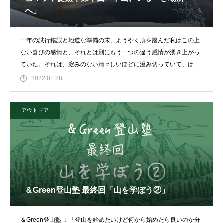
へ」
一年の試行錯誤と地道な準備の末、ようやく頂を踏んだ私はこの上
ない喜びの感情と、それとは別にもう一つの違う感情が湧き上がっ
ていた。それは、淀みのない清々しいほどに澄み切っていて、はっ
きりとした、
2022.01.28
アウトドア
＆Green登山塾 最終回「山を学ぼう②」
＆Green登山塾 ：「登山を始めたいけど何から始めたら良いのか分