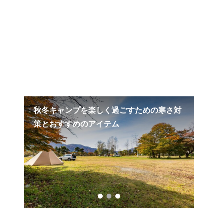
ニン
秋冬キャンプを楽しく過ごすための寒さ対
空と
策とおすすめのアイテム