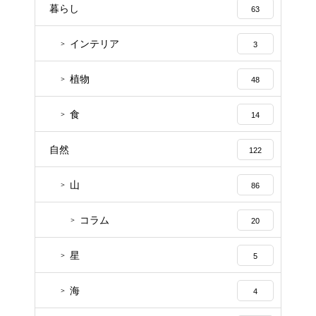
暮らし
63
インテリア
3
植物
48
食
14
自然
122
山
86
コラム
20
星
5
海
4