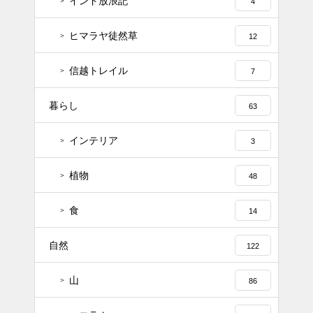
インド放浪記
4
ヒマラヤ徒然草
12
信越トレイル
7
暮らし
63
インテリア
3
植物
48
食
14
自然
122
山
86