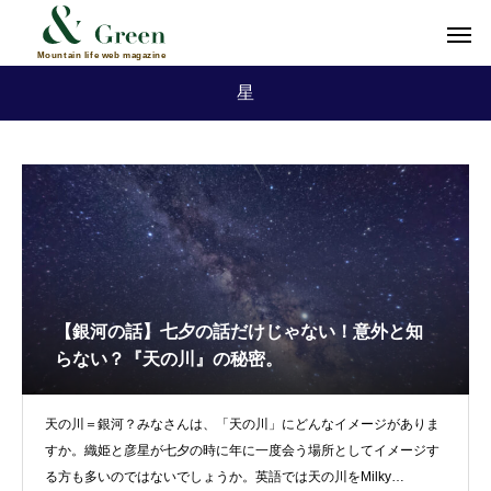
星
【銀河の話】七夕の話だけじゃない！意外と知
らない？『天の川』の秘密。
天の川＝銀河？みなさんは、「天の川」にどんなイメージがありま
すか。織姫と彦星が七夕の時に年に一度会う場所としてイメージす
る方も多いのではないでしょうか。英語では天の川をMilky