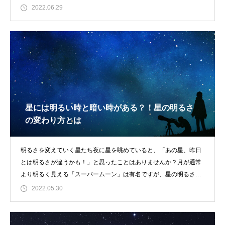
Way（ミルキー
2022.06.29
星には明るい時と暗い時がある？！星の明るさ
の変わり方とは
明るさを変えていく星たち夜に星を眺めていると、「あの星、昨日
とは明るさが違うかも！」と思ったことはありませんか？月が通常
より明るく見える「スーパームーン」は有名ですが、星の明るさは
いつ見ても変わら
2022.05.30