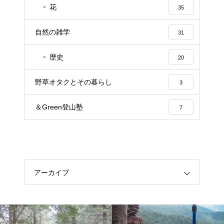
花
35
自然の雑学
31
歴史
20
野草オタクとその暮らし
3
＆Green登山塾
7
アーカイブ