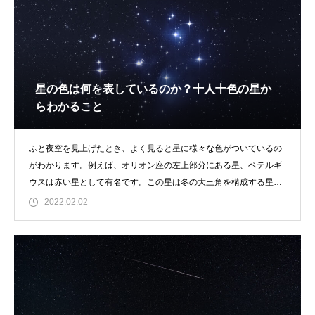
星の色は何を表しているのか？十人十色の星か
らわかること
ふと夜空を見上げたとき、よく見ると星に様々な色がついているの
がわかります。例えば、オリオン座の左上部分にある星、ベテルギ
ウスは赤い星として有名です。この星は冬の大三角を構成する星の
１つなので、見かけた
2022.02.02