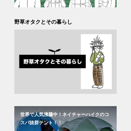
野草オタクとその暮らし
意ポ
世界で人気沸騰中！ネイチャーハイクのコ
立
スパ抜群テント！！
山