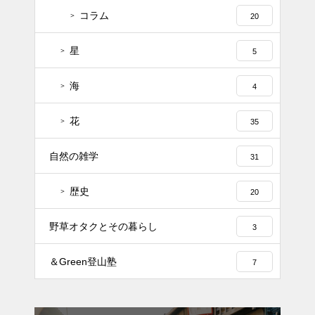
コラム
20
星
5
海
4
花
35
自然の雑学
31
歴史
20
野草オタクとその暮らし
3
＆Green登山塾
7