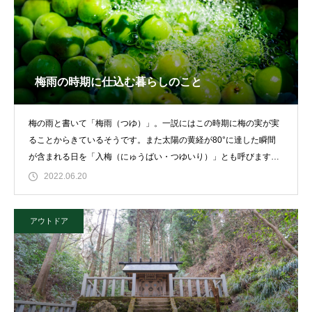
梅雨の時期に仕込む暮らしのこと
梅の雨と書いて「梅雨（つゆ）」。一説にはこの時期に梅の実が実
ることからきているそうです。また太陽の黄経が80°に達した瞬間
が含まれる日を「入梅（にゅうばい・つゆいり）」とも呼びます。
桜の開花より早く、
2022.06.20
アウトドア