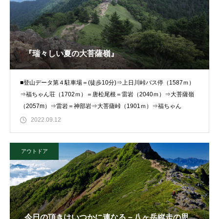
『瑞々しい夏の大菩薩嶺』
■登山データ第４駐車場＝(徒歩10分)⇒上日川峠バス停（1587ｍ）
⇒福ちゃん荘（1702ｍ）＝唐松尾根＝雷岩（2040ｍ）⇒大菩薩嶺
（2057m）⇒雷岩＝神部岩⇒大菩薩峠（1901ｍ）⇒福ちゃん
2022.09.12
アウトドア
今日の頂きはいつかに連なる－八ヶ岳縦走の思