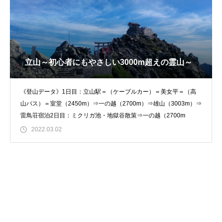
立山～初心者にもやさしい3000m超えの霊山～
《登山データ》1日目：立山駅＝（ケーブルカー）＝美女平＝（高
山バス）＝室堂（2450m）⇒一の越（2700m）⇒雄山（3003m）⇒
雷鳥荘宿泊2日目：ミクリガ池・地獄谷散策⇒一の越（2700m
2022.03.02