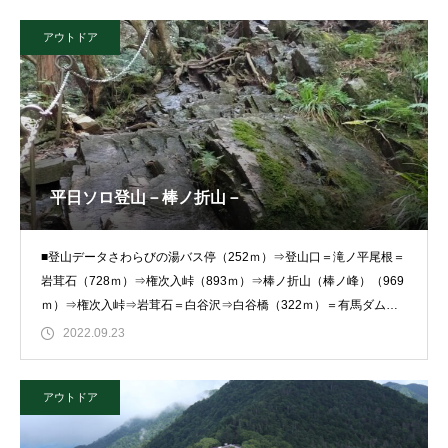
アウトドア
平日ソロ登山－棒ノ折山－
■登山データさわらびの湯バス停（252ｍ）⇒登山口＝滝ノ平尾根＝
岩茸石（728ｍ）⇒権次入峠（893ｍ）⇒棒ノ折山（棒ノ峰）（969
ｍ）⇒権次入峠⇒岩茸石＝白谷沢⇒白谷橋（322ｍ）＝有馬ダム＝
さ
2022.09.23
アウトドア