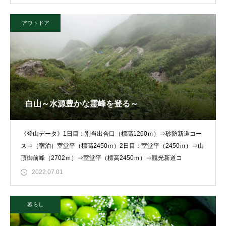
アウトドア
白山～水源豊かな霊峰を登る～
《登山データ》1日目：別当出合口（標高1260ｍ）⇒砂防新道コー
ス⇒（宿泊）室堂平（標高2450ｍ）2日目：室堂平（2450ｍ）⇒山
頂御前峰（2702ｍ）⇒室堂平（標高2450ｍ）⇒観光新道コ
2022.07.01
暮らし