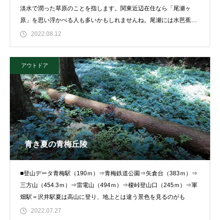
淡水で潤った草原のことを指します。関東近辺在住なら「尾瀬ヶ
原」を思い浮かべる人も多いかもしれませんね。尾瀬には水芭蕉が
咲く清らかな別天地とい
2022.08.12
アウトドア
青き夏の青梅丘陵
■登山データ青梅駅（190ｍ）⇒青梅鉄道公園⇒矢倉台（383ｍ）⇒
三方山（454.3ｍ）⇒雷電山（494ｍ）⇒榎峠登山口（245ｍ）⇒軍
畑駅＝沢井駅夏は高山に登り、地上とは違う景色を見るのがも
2022.07.27