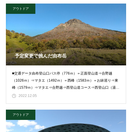
アウトドア
予定変更で挑んだ由布岳
■交通データ由布登山口バス停（776ｍ）＝正面登山道⇒合野越
（1026ｍ）⇒マタエ（1492ｍ）＝西峰（1583ｍ）＝お鉢巡り⇒東
峰（1579ｍ）⇒マタエ⇒合野越⇒西登山道コース⇒西登山口（湯布
院
2022.12.05
アウトドア