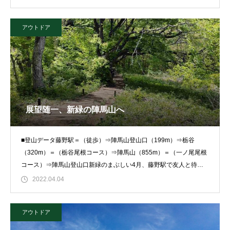
アウトドア
展望随一、新緑の陣馬山へ
■登山データ藤野駅＝（徒歩）⇒陣馬山登山口（199m）⇒栃谷
（320m）＝（栃谷尾根コース）⇒陣馬山（855m）＝（一ノ尾尾根
コース）⇒陣馬山登山口新緑のまぶしい4月、藤野駅で友人と待ち
合わせ
2022.04.04
アウトドア