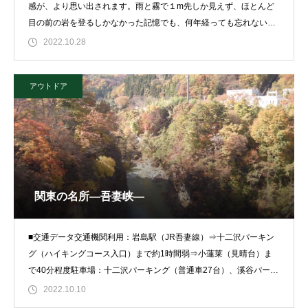
感が、より思い出されます。雨と霧で１m先しか見えず、ほとんど
目の前の岩を登るしかなかった記憶でも、何年経っても忘れないで
いるというのは、その
2022.10.28
アウトドア
関東の名所―吾妻峡―
■交通データ交通機関利用：岩島駅（JR吾妻線）⇒十二沢パーキン
グ（ハイキングコース入口）まで約1時間弱⇒小蓮莱（見晴台）ま
で40分程度駐車場：十二沢パーキング（普通車27台）、溪谷パーキ
ング（
2022.10.10