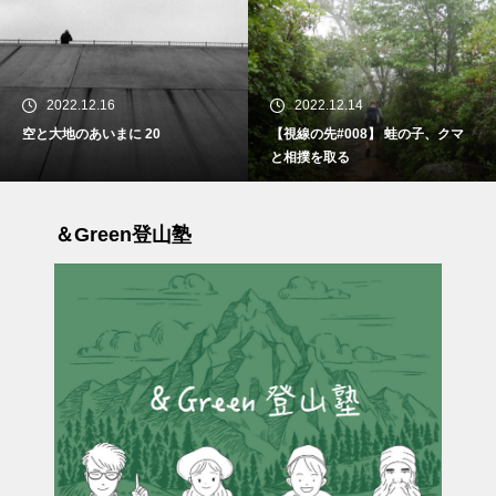
2022.12.14
2023.02.22
【視線の先#008】 蛙の子、クマ
【視線の先#010】 先生のひと
と相撲を取る
と
＆Green登山塾