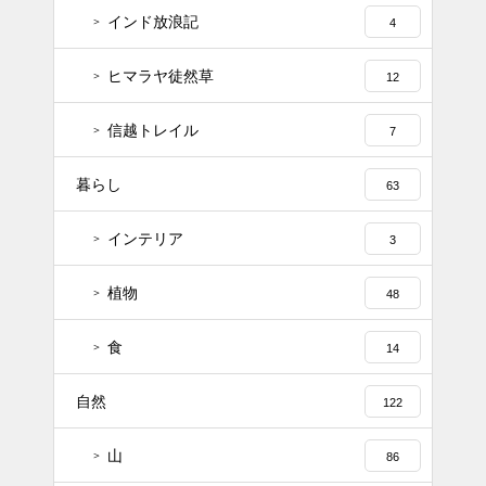
インド放浪記
4
ヒマラヤ徒然草
12
信越トレイル
7
暮らし
63
インテリア
3
植物
48
食
14
自然
122
山
86