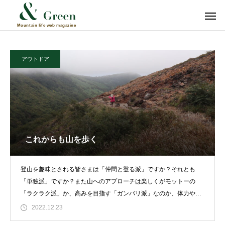
アウトドア
これからも山を歩く
登山を趣味とされる皆さまは「仲間と登る派」ですか？それとも
「単独派」ですか？また山へのアプローチは楽しくがモットーの
「ラクラク派」か、高みを目指す「ガンバリ派」なのか、体力や年
齢、他の趣味との
2022.12.23