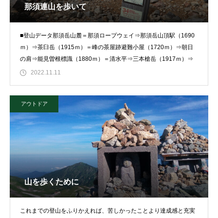
那須連山を歩いて
■登山データ那須岳山麓＝那須ロープウェイ⇒那須岳山頂駅（1690
ｍ）⇒茶臼岳（1915ｍ）＝峰の茶屋跡避難小屋（1720ｍ）⇒朝日
の肩⇒能見曽根標識（1880ｍ）＝清水平⇒三本槍岳（1917ｍ）⇒
2022.11.11
アウトドア
山を歩くために
これまでの登山をふりかえれば、苦しかったことより達成感と充実