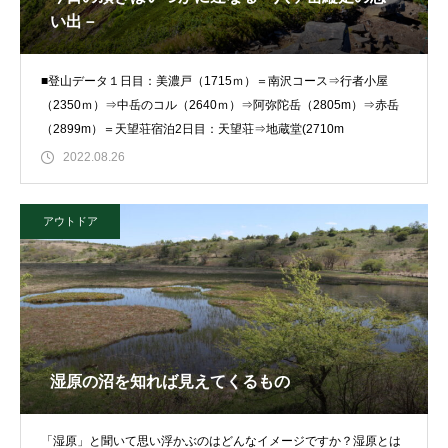
い出－
■登山データ１日目：美濃戸（1715ｍ）＝南沢コース⇒行者小屋
（2350ｍ）⇒中岳のコル（2640ｍ）⇒阿弥陀岳（2805m）⇒赤岳
（2899m）＝天望荘宿泊2日目：天望荘⇒地蔵堂(2710m
2022.08.26
アウトドア
湿原の沼を知れば見えてくるもの
「湿原」と聞いて思い浮かぶのはどんなイメージですか？湿原とは