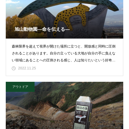
旭山動物園―命を伝える―
森林限界を超えて視界が開けた場所に立つと、開放感と同時に圧倒
されることがあります。自分の立っている大地が自分の手に負えな
い領域にあることへの圧倒される感じ、人は知りたいという好奇心
を糧に歩んできたまれ
2022.11.25
アウトドア