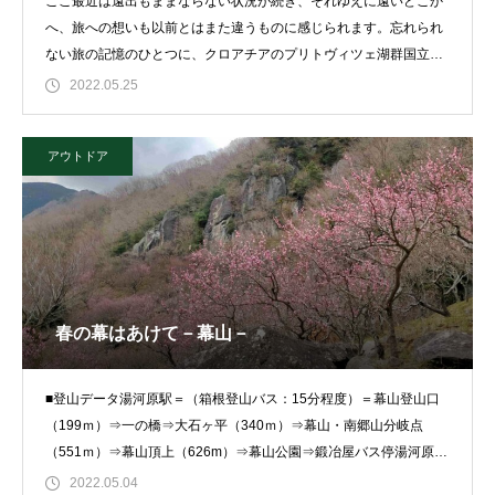
ここ最近は遠出もままならない状況が続き、それゆえに遠いどこか
へ、旅への想いも以前とはまた違うものに感じられます。忘れられ
ない旅の記憶のひとつに、クロアチアのプリトヴィツェ湖群国立公
園があります
2022.05.25
アウトドア
春の幕はあけて－幕山－
■登山データ湯河原駅＝（箱根登山バス：15分程度）＝幕山登山口
（199ｍ）⇒一の橋⇒大石ヶ平（340ｍ）⇒幕山・南郷山分岐点
（551ｍ）⇒幕山頂上（626m）⇒幕山公園⇒鍛冶屋バス停湯河原駅
か
2022.05.04