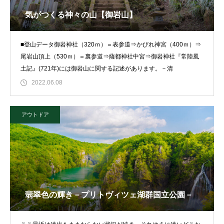
気がつくる神々の山【御岩山】
■登山データ御岩神社（320ｍ）＝表参道⇒かびれ神宮（400ｍ）⇒
尾岩山頂上（530ｍ）＝裏参道⇒薩都神社中宮⇒御岩神社『常陸風
土記』(721年)には御岩山に関する記述があります。－清
2022.06.08
アウトドア
翡翠色の輝き－プリトヴィツェ湖群国立公園－