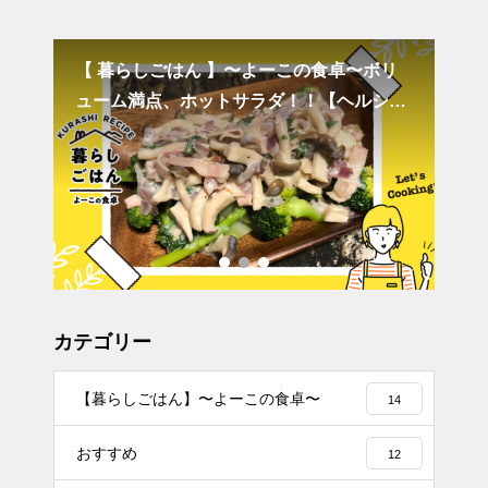
た？
【 暮らしごはん 】〜よーこの食卓〜ボリ
タ
ューム満点、ホットサラダ！！【ヘルシー
お
な1食分レシピ】
カテゴリー
【暮らしごはん】〜よーこの食卓〜
14
おすすめ
12