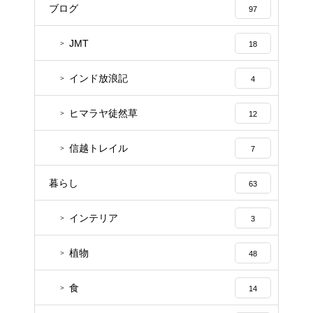
ブログ
97
JMT
18
インド放浪記
4
ヒマラヤ徒然草
12
信越トレイル
7
暮らし
63
インテリア
3
植物
48
食
14