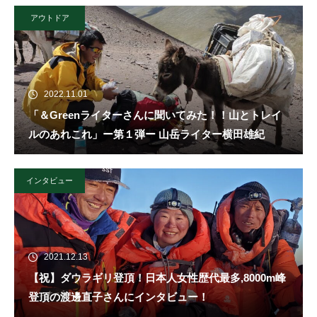
アウトドア
2022.11.01
「＆Greenライターさんに聞いてみた！！山とトレイ
ルのあれこれ」ー第１弾ー 山岳ライター横田雄紀
インタビュー
2021.12.13
【祝】ダウラギリ登頂！日本人女性歴代最多,8000m峰
登頂の渡邊直子さんにインタビュー！