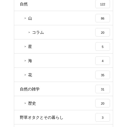
自然
122
山
86
コラム
20
星
5
海
4
花
35
自然の雑学
31
歴史
20
野草オタクとその暮らし
3