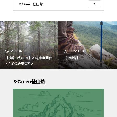
＆Green登山塾
7
2023.02.22
2022.12.30
【視線の先#009】 ATを半年間歩
【ご報告】
くために必要なアレ
＆Green登山塾