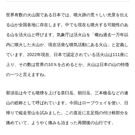
世界有数の火山国である日本では、噴火跡の荒々しい光景を伝え
る山が全国各地に存在します。中でも現在も噴火する可能性のあ
る山を活火山と呼びます。気象庁は活火山を「概ね過去一万年以
内に噴火した火山か、現在活発な噴気活動にある火山」と定義し
ています。2022年現在、日本で認定されている活火山は111座に
上り、その数は世界の10％を占めるとか。火山は日本の山の特徴
の一つと言えますね。
那須岳は今でも噴煙を上げる茶臼岳、朝日岳、三本槍岳などの連
山の総称として呼ばれています。今回はロープウェイを使い、日
帰りで縦走登山を試みました。この直近に左足指の付け根部分を
痛めていて、ようやく痛みも治まった再開後の山行です。