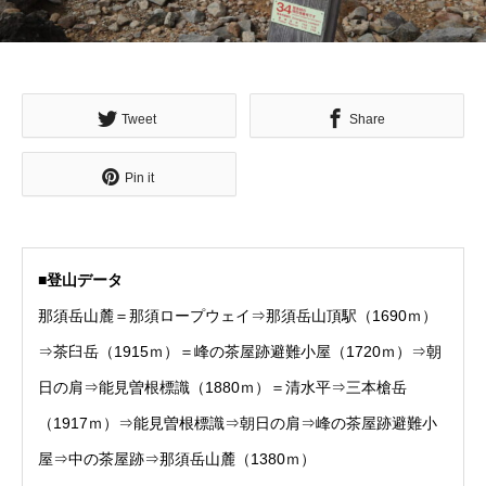
Tweet
Share
Pin it
■
登山データ
那須岳山麓＝那須ロープウェイ⇒那須岳山頂駅（1690ｍ）
⇒茶臼岳（1915ｍ）＝峰の茶屋跡避難小屋（1720ｍ）⇒朝
日の肩⇒能見曽根標識（1880ｍ）＝清水平⇒三本槍岳
（1917ｍ）⇒能見曽根標識⇒朝日の肩⇒峰の茶屋跡避難小
屋⇒中の茶屋跡⇒那須岳山麓（1380ｍ）