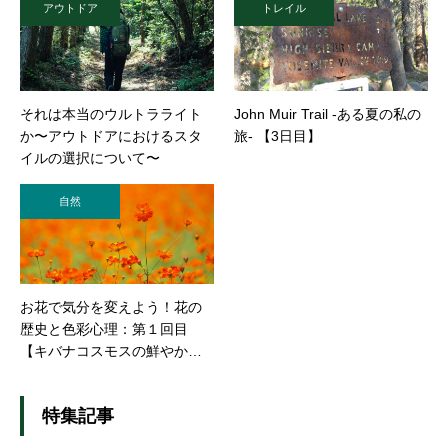
アウトドア
トレイル
それは本当のウルトラライト
John Muir Trail -ある夏の私の
か〜アウトドアにおけるスタ
旅- 【3日目】
イルの選択について〜
自然
お花で気分を変えよう！花の
歴史と色彩心理：第１回目
【キバナコスモスの鮮やかな
オレンジ】
特集記事