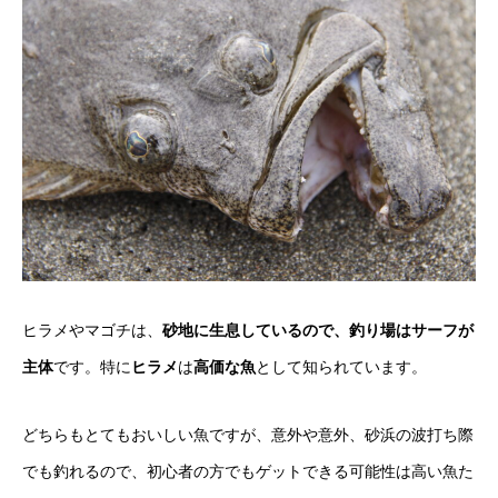
ヒラメやマゴチは、
砂地に生息しているので、釣り場はサーフが
主体
です。特に
ヒラメ
は
高価な魚
として知られています。
どちらもとてもおいしい魚ですが、意外や意外、砂浜の波打ち際
でも釣れるので、初心者の方でもゲットできる可能性は高い魚た