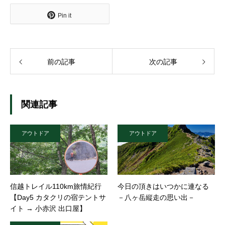
Pin it
前の記事
次の記事
関連記事
アウトドア
アウトドア
信越トレイル110km旅情紀行
今日の頂きはいつかに連なる
【Day5 カタクリの宿テントサ
－八ヶ岳縦走の思い出－
イト → 小赤沢 出口屋】