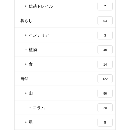
信越トレイル
7
暮らし
63
インテリア
3
植物
48
食
14
自然
122
山
86
コラム
20
星
5