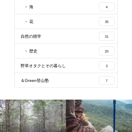
海
4
花
35
自然の雑学
31
歴史
20
野草オタクとその暮らし
3
＆Green登山塾
7