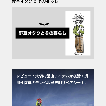
野草オタクとその暮らし
ュ
レビュー：大切な登山アイテムが復活！汎
コ
用性抜群のモンベル発透明リペアシート。
物
① 