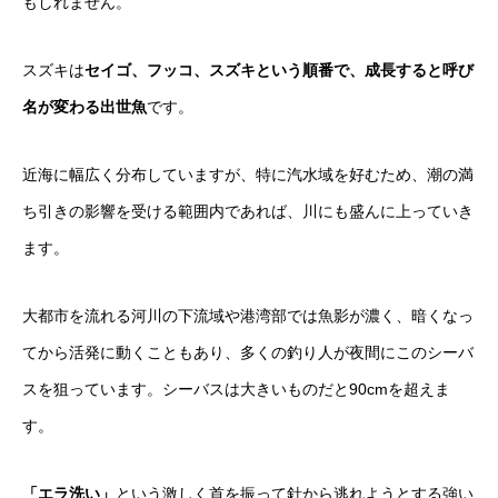
もしれません。
スズキは
セイゴ、フッコ、スズキという順番で、成長すると呼び
名が変わる出世魚
です。
近海に幅広く分布していますが、特に汽水域を好むため、潮の満
ち引きの影響を受ける範囲内であれば、川にも盛んに上っていき
ます。
大都市を流れる河川の下流域や港湾部では魚影が濃く、暗くなっ
てから活発に動くこともあり、多くの釣り人が夜間にこのシーバ
スを狙っています。シーバスは大きいものだと90cmを超えま
す。
「エラ洗い」
という激しく首を振って針から逃れようとする強い