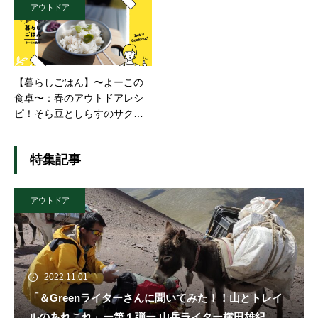
アウトドア
【暮らしごはん】〜よーこの
食卓〜：春のアウトドアレシ
ピ！そら豆としらすのサクッ
と簡単！美味しい混ぜごは
ん。
特集記事
アウトドア
2022.11.01
「＆Greenライターさんに聞いてみた！！山とトレイ
ルのあれこれ」ー第１弾ー 山岳ライター横田雄紀