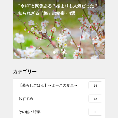
“令和”と関係ある？桜よりも人気だった？
空と
知られざる「梅」の秘密・4選
カテゴリー
【暮らしごはん】〜よーこの食卓〜
14
おすすめ
12
その他・特集
2