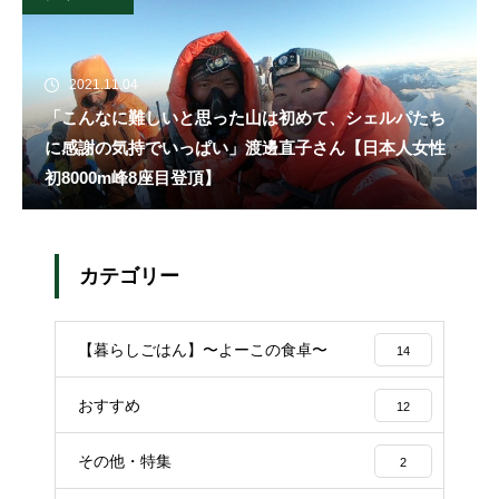
2021.11.04
「こんなに難しいと思った山は初めて、シェルパたち
に感謝の気持でいっぱい」渡邊直子さん【日本人女性
初8000m峰8座目登頂】
カテゴリー
【暮らしごはん】〜よーこの食卓〜
14
おすすめ
12
その他・特集
2