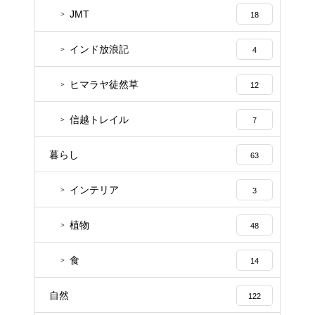
JMT
18
インド放浪記
4
ヒマラヤ徒然草
12
信越トレイル
7
暮らし
63
インテリア
3
植物
48
食
14
自然
122