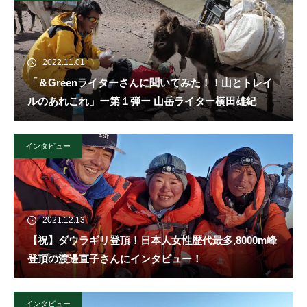
2022.11.01
「＆Greenライターさんに聞いてみた！！山とトレイ
ルのあれこれ」ー第１弾ー 山岳ライター横田雄紀
インタビュー
2021.12.13
【祝】ダウラギリ登頂！日本人女性歴代最多,8000m峰
登頂の渡邊直子さんにインタビュー！
インタビュー