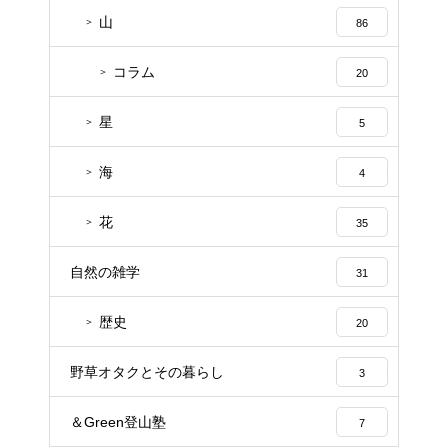
山
86
コラム
20
星
5
海
4
花
35
自然の雑学
31
歴史
20
野草オタクとその暮らし
3
＆Green登山塾
7