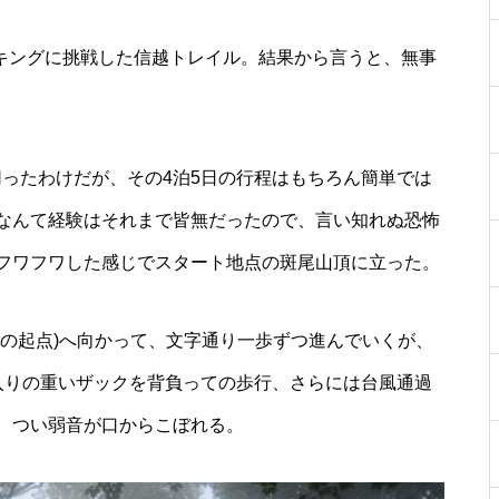
イキングに挑戦した信越トレイル。結果から言うと、無事
切ったわけだが、その4泊5日の行程はもちろん簡単では
なんて経験はそれまで皆無だったので、言い知れぬ恐怖
フワフワした感じでスタート地点の斑尾山頂に立った。
東の起点)へ向かって、文字通り一歩ずつ進んでいくが、
入りの重いザックを背負っての歩行、さらには台風通過
、つい弱音が口からこぼれる。