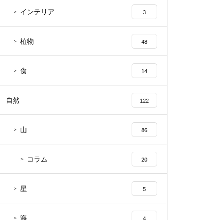
インテリア
3
植物
48
食
14
自然
122
山
86
コラム
20
星
5
海
4