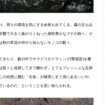
れ、周りの環境を気にする余裕も出てくる。霧の立ち込
影響で大きく曲がりくねった個性豊かなブナの樹々。そ
は秋の草花や何やら知らないキノコの数々。
てきたり、藪の中でヤマドリがドラミング(警戒音)を響
は延々と追跡してきて離れず、とてもフレッシュな足跡
この自然に棲む「生命」が確実にすぐ傍にある―いや、
ているのだ、ということを思い知らされる。