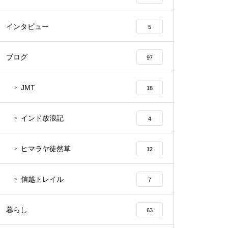
インタビュー
5
ブログ
97
JMT
18
インド放浪記
4
ヒマラヤ徒然草
12
信越トレイル
7
暮らし
63