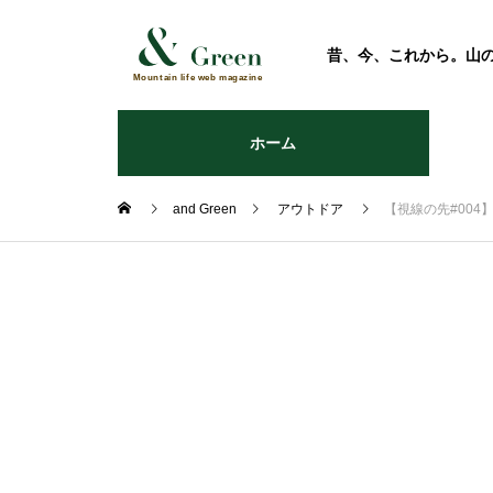
昔、今、これから。山
ホーム
and Green
アウトドア
【視線の先#004