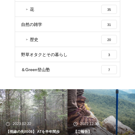
花
35
自然の雑学
31
歴史
20
野草オタクとその暮らし
3
＆Green登山塾
7
2023.02.22
2022.12.30
【視線の先#009】 ATを半年間歩
【ご報告】