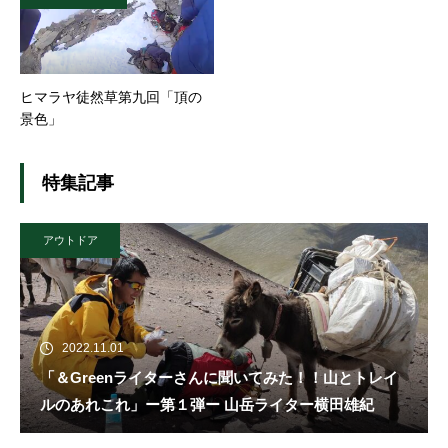
ヒマラヤ徒然草第九回「頂の
景色」
特集記事
アウトドア
2022.11.01
「＆Greenライターさんに聞いてみた！！山とトレイ
ルのあれこれ」ー第１弾ー 山岳ライター横田雄紀