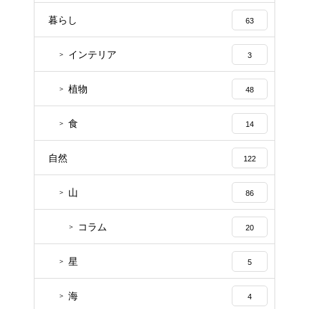
暮らし
63
インテリア
3
植物
48
食
14
自然
122
山
86
コラム
20
星
5
海
4