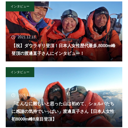
インタビュー
2021.12.13
【祝】ダウラギリ登頂！日本人女性歴代最多,8000m峰
登頂の渡邊直子さんにインタビュー！
インタビュー
2021.11.04
「こんなに難しいと思った山は初めて、シェルパたち
に感謝の気持でいっぱい」渡邊直子さん【日本人女性
初8000m峰8座目登頂】