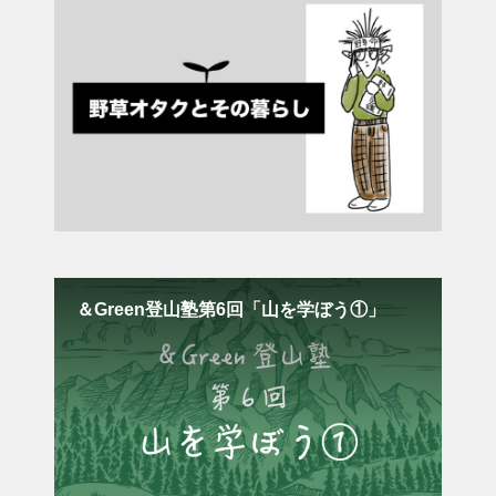
のネ
＆Green登山塾第6回「山を学ぼう①」
お
理
色